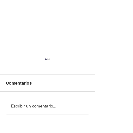
Comentarios
- XVII Congreso
- III Simposio C
Escribir un comentario...
Geológico Chileno
Volcanología