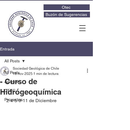
Otec
Buzón de Sugerencias
Entrada
All Posts
Sociedad Geológica de Chile
All Posts
18 nov 2025
1 min de lectura
- Curso de
Agenda
Hidrógeoquímica
OTEC
Proyectos
 2-4-5-9-11 de Diciembre