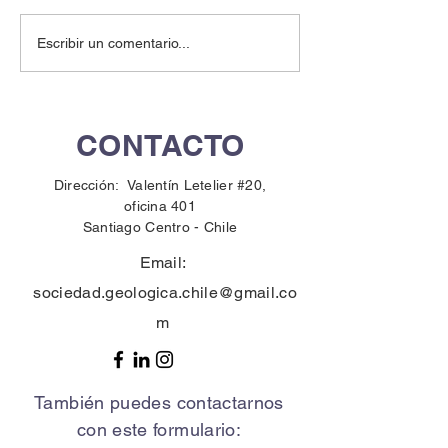
- III Simposio Chileno de
- XIV Simposio
Escribir un comentario...
Volcanología
de Historia de l
Geología
CONTACTO
Dirección: Valentín Letelier #20,
oficina 401
Santiago Centro -
Chile
Email:
sociedad.geologica.chile@gmail.co
m
También puedes contactarnos
con este formulario: