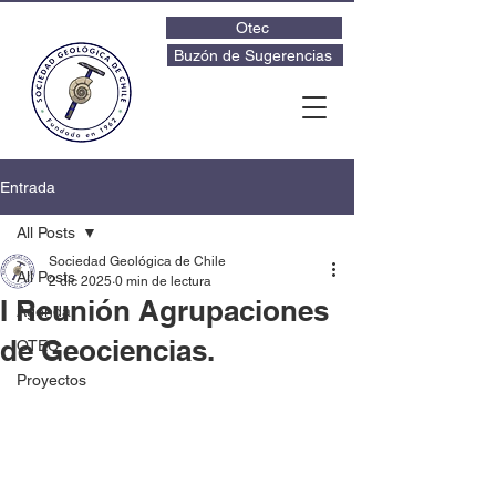
Otec
Buzón de Sugerencias
Entrada
All Posts
Sociedad Geológica de Chile
All Posts
2 dic 2025
0 min de lectura
I Reunión Agrupaciones
Agenda
de Geociencias.
OTEC
Proyectos