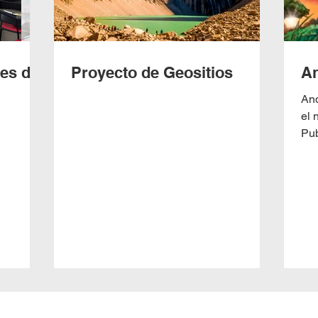
es de
Proyecto de Geositios
A
And
el 
Pub
Ins
(ac
col
de 
alt
en 
Cen
199
(y 