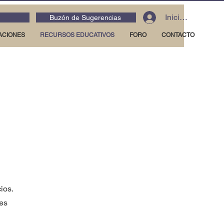
Iniciar sesión
Buzón de Sugerencias
ACIONES
RECURSOS EDUCATIVOS
FORO
CONTACTO
ios.
les