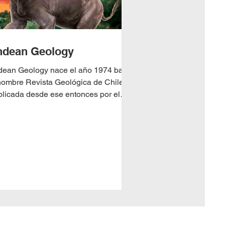
ndean Geology
ean Geology nace el año 1974 bajo
nombre Revista Geológica de Chile.
licada desde ese entonces por el
tituto de Investigaciones Geológicas
tual Sernageomin) y editada en
aboración con la Sociedad Geológica
Chile, publica artículos científicos de
o nivel, en inglés o español, con foco
la geología de Sudamérica,
troamérica y la Antártica. El año
3 fue indexada a la base de datos ISI
a WoS posteriormente). Opera bajo la
modalidad Diamond Open