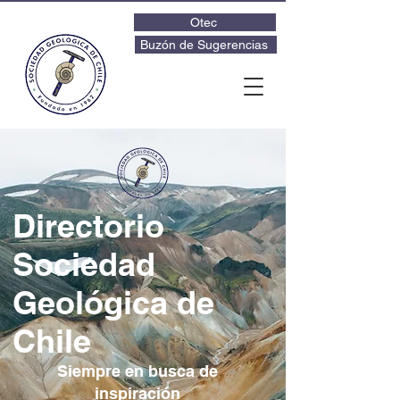
Otec
Buzón de Sugerencias
Directorio
Sociedad
Geológica de
Chile
Siempre en busca de
inspiración