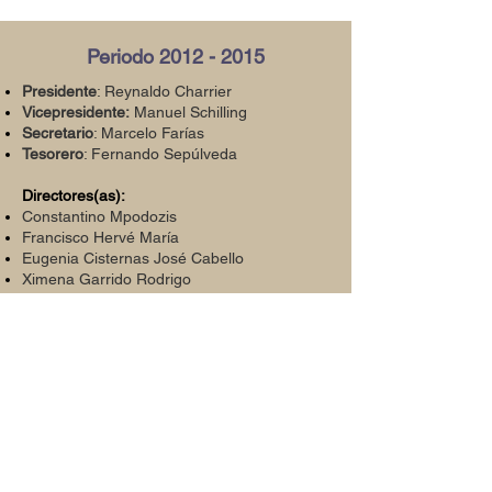
Periodo
2012 - 2015
Presidente
: Reynaldo Charrier
Vicepresidente:
Manuel Schilling
Secretario
: Marcelo Farías
Tesorero
: Fernando Sepúlveda
Directores(as):
Constantino Mpodozis
Francisco Hervé María
Eugenia Cisternas José Cabello
Ximena Garrido Rodrigo
González
Past-President: José Cembrano
Periodo
2009 - 2012
Presidente
: José Cembrano
Vicepresidente
: Reynaldo Charrier
Secretario
: Millarca Valenzuela
Tesorero:
Daniel Sellés