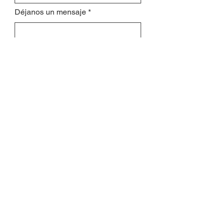
Déjanos un mensaje
Enviar
Suscríbete y recibe
nuestros correos
Escribe tu email aquí