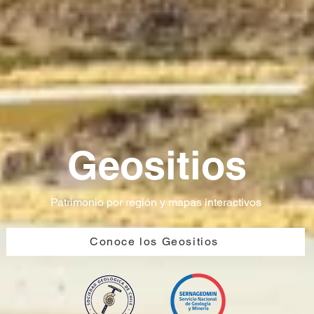
(y a WoS posteriormente). Opera bajo la
modalidad Diamond Open
Geositios
Patrimonio por región y mapas interactivos
Conoce los Geositios