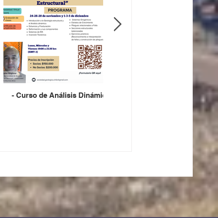
so Geológico
- Curso de Análisis Dinámico
- Curso de Hidrógeoquímica
eno