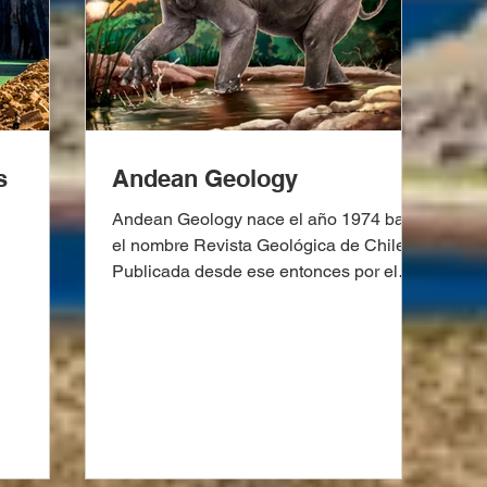
s
Andean Geology
Andean Geology nace el año 1974 bajo
el nombre Revista Geológica de Chile.
Publicada desde ese entonces por el
Instituto de Investigaciones Geológicas
(actual Sernageomin) y editada en
colaboración con la Sociedad Geológica
de Chile, publica artículos científicos de
alto nivel, en inglés o español, con foco
en la geología de Sudamérica,
Centroamérica y la Antártica. El año
1993 fue indexada a la base de datos ISI