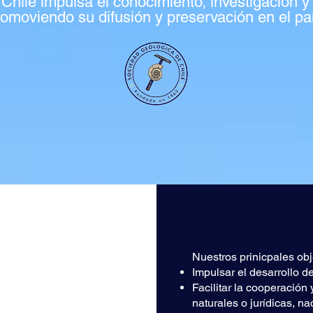
hile impulsa el conocimiento, investigación 
omoviendo su difusión y preservación en el pa
Nuestros prinicpales obj
Impulsar el desarrollo d
Facilitar la cooperación
naturales o jurídicas, n